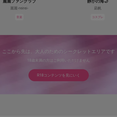
麗麗ファンクラブ
静かの海🌙
麗麗-reirei-
凪帆
音楽
コスプレ
ここから先は、大人のためのシークレットエリアです
18歳未満の方はご利用いただけません
R18コンテンツを見にいく