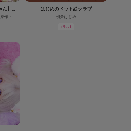
【鬼っ子ハンターついなちゃん】（CV：門脇舞以）プロジェクト！
はじめのドット絵クラブ
ついなちゃん【CV：門脇舞以・原作：大辺璃紗季】
朝夢はじめ
イラスト