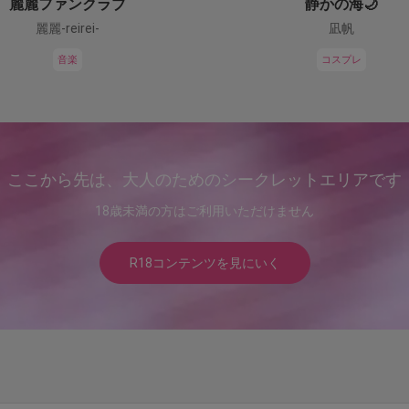
麗麗ファンクラブ
静かの海🌙
麗麗-reirei-
凪帆
音楽
コスプレ
ここから先は、大人のためのシークレットエリアです
18歳未満の方はご利用いただけません
R18コンテンツを見にいく