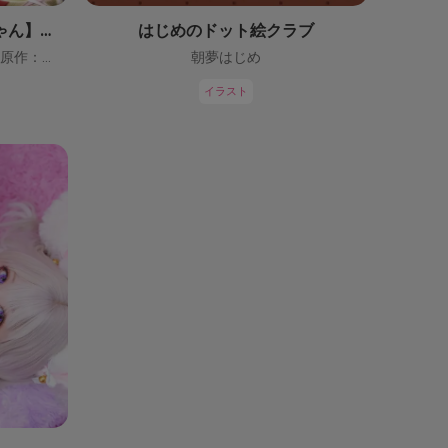
【鬼っ子ハンターついなちゃん】（CV：門脇舞以）プロジェクト！
はじめのドット絵クラブ
ついなちゃん【CV：門脇舞以・原作：大辺璃紗季】
朝夢はじめ
イラスト