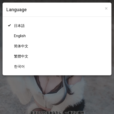
×
Language
ログイン
新規登録
18+
日本語
English
简体中文
繁體中文
한국어