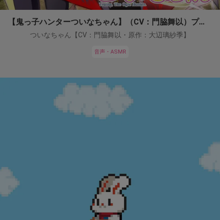
【鬼っ子ハンターついなちゃん】（CV：門脇舞以）プロジェクト！
ついなちゃん【CV：門脇舞以・原作：大辺璃紗季】
音声・ASMR