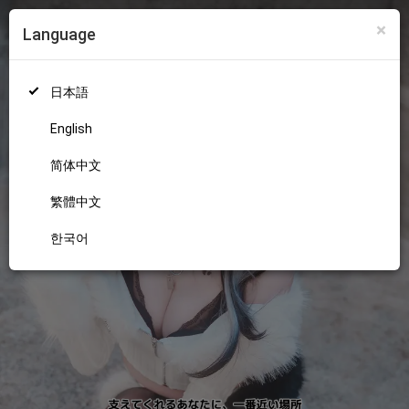
×
Language
ログイン
新規登録
18+
日本語
English
简体中文
繁體中文
한국어