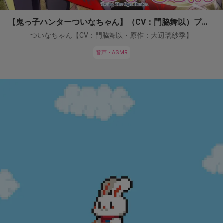
【鬼っ子ハンターついなちゃん】（CV：門脇舞以）プロジェクト！
ついなちゃん【CV：門脇舞以・原作：大辺璃紗季】
音声・ASMR