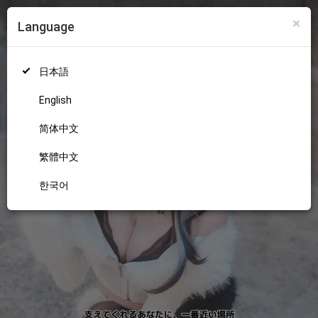
×
Language
ログイン
新規登録
18+
日本語
English
简体中文
繁體中文
한국어