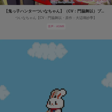
【鬼っ子ハンターついなちゃん】（CV：門脇舞以）プロジェクト！
ついなちゃん【CV：門脇舞以・原作：大辺璃紗季】
音声・ASMR