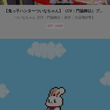
【鬼っ子ハンターついなちゃん】（CV：門脇舞以）プロジェクト！
ついなちゃん【CV：門脇舞以・原作：大辺璃紗季】
音声・ASMR