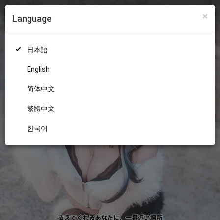
×
Language
ログイン
新規登録
18+
日本語
English
简体中文
繁體中文
한국어