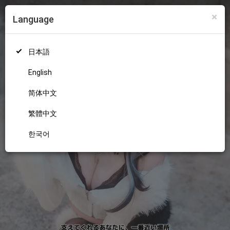
×
Language
ログイン
新規登録
18+
日本語
English
简体中文
繁體中文
한국어