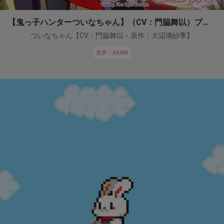
【鬼っ子ハンターついなちゃん】（CV：門脇舞以）プロジェクト！
ついなちゃん【CV：門脇舞以・原作：大辺璃紗季】
音声・ASMR