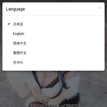
×
Language
ログイン
新規登録
18+
日本語
English
简体中文
繁體中文
한국어