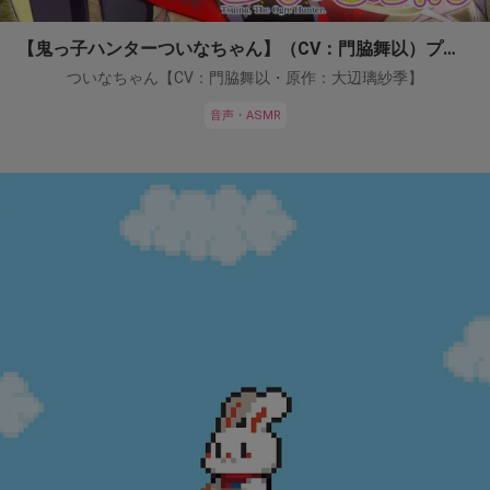
【鬼っ子ハンターついなちゃん】（CV：門脇舞以）プロジェクト！
ついなちゃん【CV：門脇舞以・原作：大辺璃紗季】
音声・ASMR