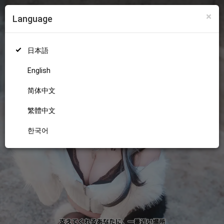
×
Language
ログイン
新規登録
18+
日本語
English
简体中文
繁體中文
한국어