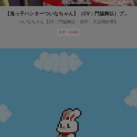
【鬼っ子ハンターついなちゃん】（CV：門脇舞以）プロジェクト！
ついなちゃん【CV：門脇舞以・原作：大辺璃紗季】
音声・ASMR