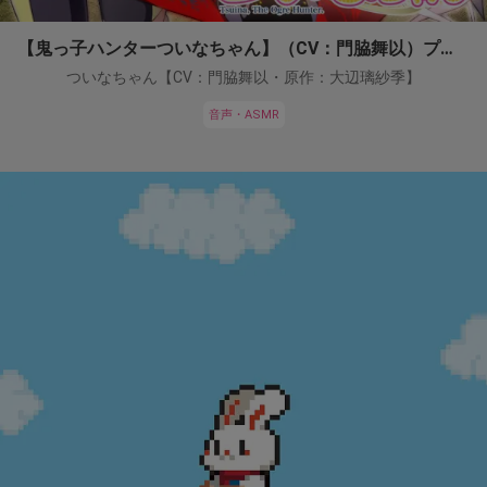
【鬼っ子ハンターついなちゃん】（CV：門脇舞以）プロジェクト！
ついなちゃん【CV：門脇舞以・原作：大辺璃紗季】
音声・ASMR