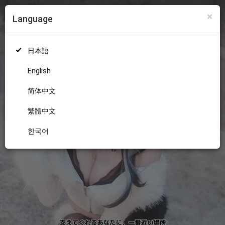
×
Language
ログイン
新規登録
18+
日本語
English
简体中文
繁體中文
한국어