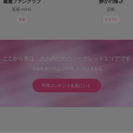
麗麗ファンクラブ
静かの海🌙
麗麗-reirei-
凪帆
音楽
コスプレ
ここから先は、大人のためのシークレットエリアです
18歳未満の方はご利用いただけません
R18コンテンツを見にいく