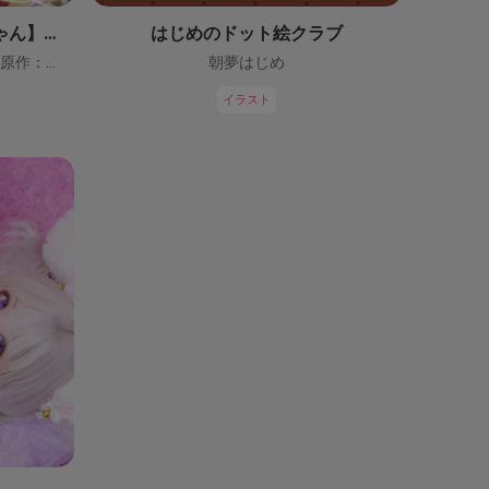
【鬼っ子ハンターついなちゃん】（CV：門脇舞以）プロジェクト！
はじめのドット絵クラブ
ついなちゃん【CV：門脇舞以・原作：大辺璃紗季】
朝夢はじめ
イラスト