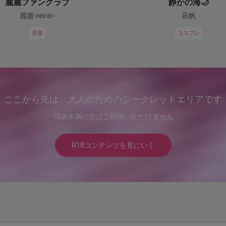
麗麗ファンクラブ
静かの海🌙
麗麗-reirei-
凪帆
音楽
コスプレ
ここから先は、大人のためのシークレットエリアです
18歳未満の方はご利用いただけません
R18コンテンツを見にいく