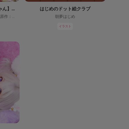
【鬼っ子ハンターついなちゃん】（CV：門脇舞以）プロジェクト！
はじめのドット絵クラブ
ついなちゃん【CV：門脇舞以・原作：大辺璃紗季】
朝夢はじめ
イラスト