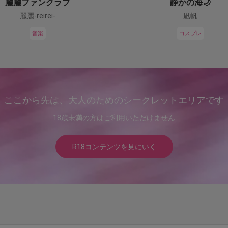
麗麗ファンクラブ
静かの海🌙
麗麗-reirei-
凪帆
音楽
コスプレ
ここから先は、大人のためのシークレットエリアです
18歳未満の方はご利用いただけません
R18コンテンツを見にいく