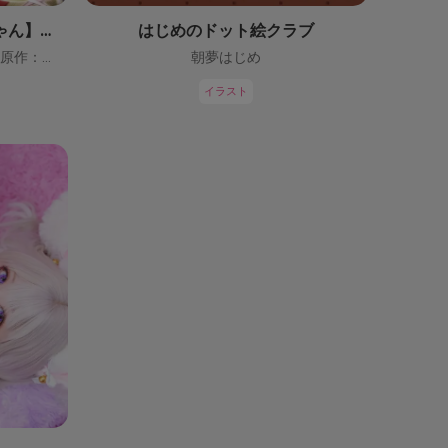
【鬼っ子ハンターついなちゃん】（CV：門脇舞以）プロジェクト！
はじめのドット絵クラブ
ついなちゃん【CV：門脇舞以・原作：大辺璃紗季】
朝夢はじめ
イラスト