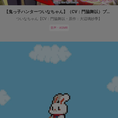
【鬼っ子ハンターついなちゃん】（CV：門脇舞以）プロジェクト！
ついなちゃん【CV：門脇舞以・原作：大辺璃紗季】
音声・ASMR