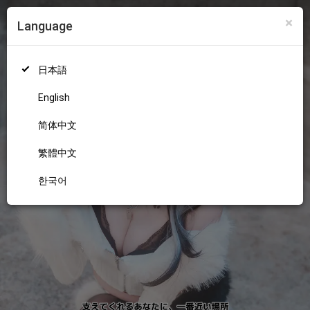
×
Language
ログイン
新規登録
18+
日本語
English
简体中文
繁體中文
한국어