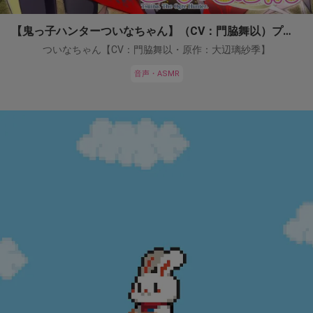
【鬼っ子ハンターついなちゃん】（CV：門脇舞以）プロジェクト！
ついなちゃん【CV：門脇舞以・原作：大辺璃紗季】
音声・ASMR