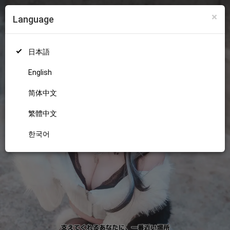
×
Language
ログイン
新規登録
18+
日本語
English
简体中文
繁體中文
한국어