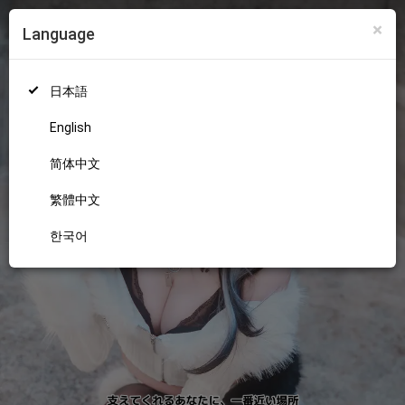
×
Language
ログイン
新規登録
18+
日本語
English
简体中文
繁體中文
한국어