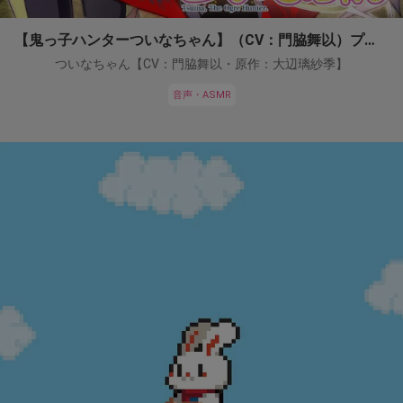
【鬼っ子ハンターついなちゃん】（CV：門脇舞以）プロジェクト！
ついなちゃん【CV：門脇舞以・原作：大辺璃紗季】
音声・ASMR