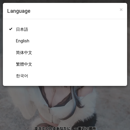
×
Language
ログイン
新規登録
18+
日本語
English
简体中文
繁體中文
한국어