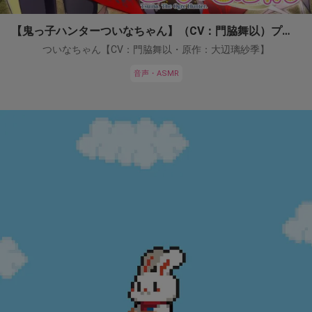
【鬼っ子ハンターついなちゃん】（CV：門脇舞以）プロジェクト！
ついなちゃん【CV：門脇舞以・原作：大辺璃紗季】
音声・ASMR