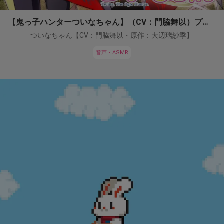
【鬼っ子ハンターついなちゃん】（CV：門脇舞以）プロジェクト！
ついなちゃん【CV：門脇舞以・原作：大辺璃紗季】
音声・ASMR