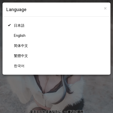
×
Language
ログイン
新規登録
18+
日本語
English
简体中文
繁體中文
한국어