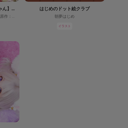
【鬼っ子ハンターついなちゃん】（CV：門脇舞以）プロジェクト！
はじめのドット絵クラブ
ついなちゃん【CV：門脇舞以・原作：大辺璃紗季】
朝夢はじめ
イラスト