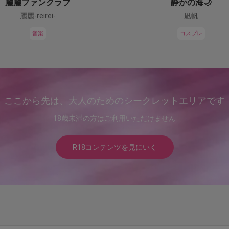
麗麗ファンクラブ
静かの海🌙
麗麗-reirei-
凪帆
音楽
コスプレ
ここから先は、大人のためのシークレットエリアです
18歳未満の方はご利用いただけません
R18コンテンツを見にいく