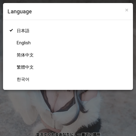
×
Language
ログイン
新規登録
18+
日本語
English
简体中文
繁體中文
한국어