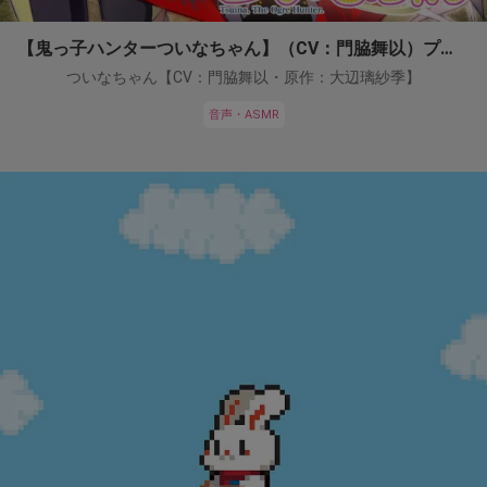
【鬼っ子ハンターついなちゃん】（CV：門脇舞以）プロジェクト！
ついなちゃん【CV：門脇舞以・原作：大辺璃紗季】
音声・ASMR