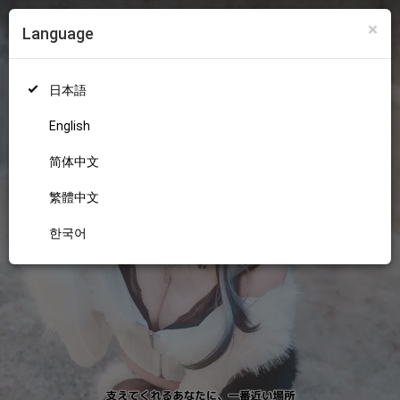
×
Language
ログイン
新規登録
18+
日本語
English
简体中文
繁體中文
한국어