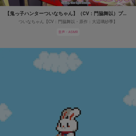
【鬼っ子ハンターついなちゃん】（CV：門脇舞以）プロジェクト！
ついなちゃん【CV：門脇舞以・原作：大辺璃紗季】
音声・ASMR