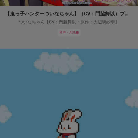
【鬼っ子ハンターついなちゃん】（CV：門脇舞以）プロジェクト！
ついなちゃん【CV：門脇舞以・原作：大辺璃紗季】
音声・ASMR