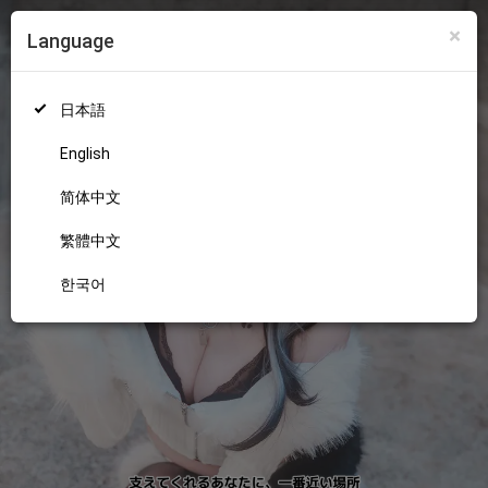
×
Language
ログイン
新規登録
18+
日本語
English
简体中文
繁體中文
한국어