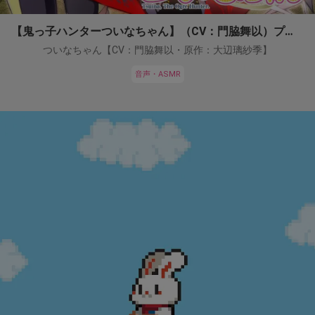
【鬼っ子ハンターついなちゃん】（CV：門脇舞以）プロジェクト！
ついなちゃん【CV：門脇舞以・原作：大辺璃紗季】
音声・ASMR