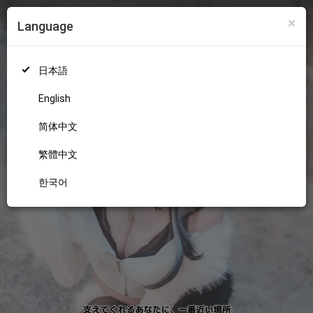
×
Language
ログイン
新規登録
18+
日本語
English
简体中文
繁體中文
한국어