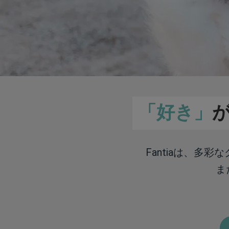
「好き」
Fantiaは、多
ま