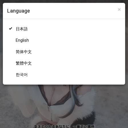
×
Language
ログイン
新規登録
18+
日本語
English
简体中文
繁體中文
한국어