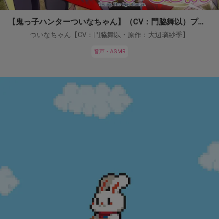
【鬼っ子ハンターついなちゃん】（CV：門脇舞以）プロジェクト！
ついなちゃん【CV：門脇舞以・原作：大辺璃紗季】
音声・ASMR