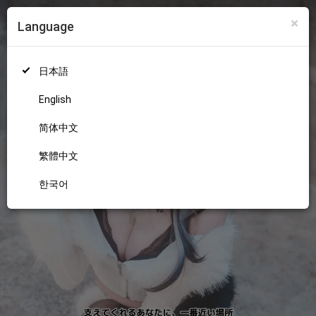
×
Language
ログイン
新規登録
18+
日本語
English
简体中文
繁體中文
한국어