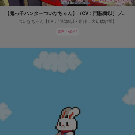
【鬼っ子ハンターついなちゃん】（CV：門脇舞以）プロジェクト！
ついなちゃん【CV：門脇舞以・原作：大辺璃紗季】
音声・ASMR