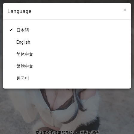
×
Language
ログイン
新規登録
18+
日本語
English
简体中文
繁體中文
한국어