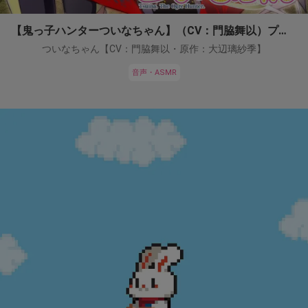
【鬼っ子ハンターついなちゃん】（CV：門脇舞以）プロジェクト！
ついなちゃん【CV：門脇舞以・原作：大辺璃紗季】
音声・ASMR