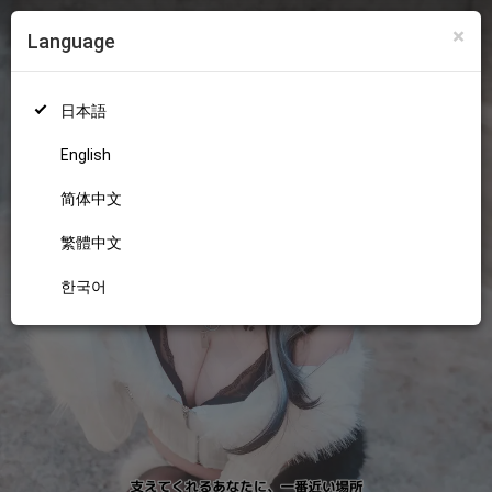
×
Language
ログイン
新規登録
18+
日本語
English
简体中文
繁體中文
한국어