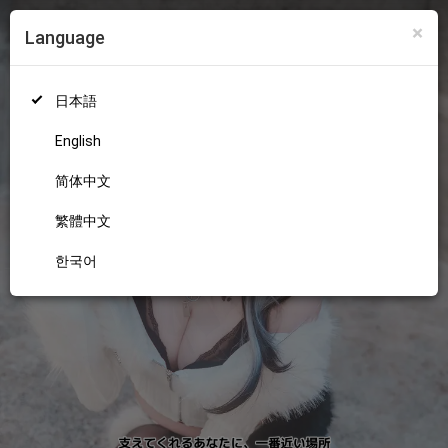
×
Language
ログイン
新規登録
18+
日本語
English
简体中文
繁體中文
한국어