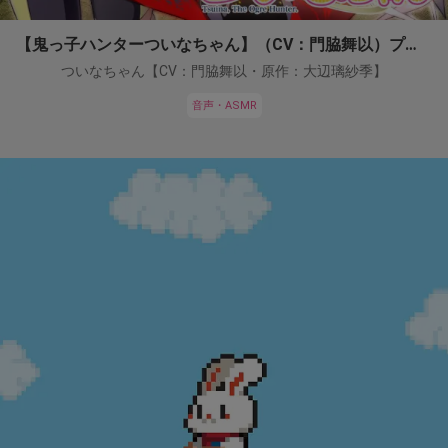
【鬼っ子ハンターついなちゃん】（CV：門脇舞以）プロジェクト！
ついなちゃん【CV：門脇舞以・原作：大辺璃紗季】
音声・ASMR