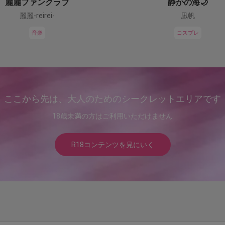
麗麗ファンクラブ
静かの海🌙
麗麗-reirei-
凪帆
音楽
コスプレ
ここから先は、大人のためのシークレットエリアです
18歳未満の方はご利用いただけません
R18コンテンツを見にいく