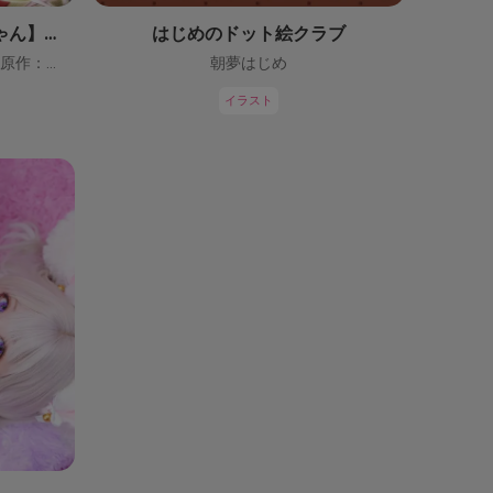
【鬼っ子ハンターついなちゃん】（CV：門脇舞以）プロジェクト！
はじめのドット絵クラブ
ついなちゃん【CV：門脇舞以・原作：大辺璃紗季】
朝夢はじめ
イラスト