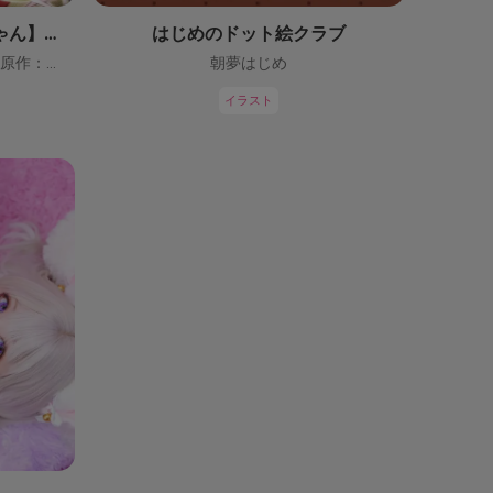
【鬼っ子ハンターついなちゃん】（CV：門脇舞以）プロジェクト！
はじめのドット絵クラブ
ついなちゃん【CV：門脇舞以・原作：大辺璃紗季】
朝夢はじめ
イラスト