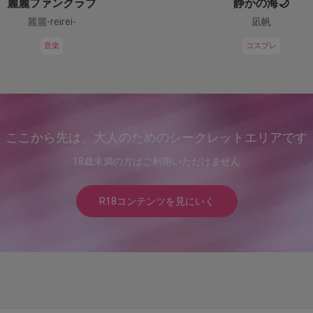
麗麗ファンクラブ
静かの海🌙
麗麗-reirei-
凪帆
音楽
コスプレ
ここから先は、大人のためのシークレットエリアです
18歳未満の方はご利用いただけません
R18コンテンツを見にいく