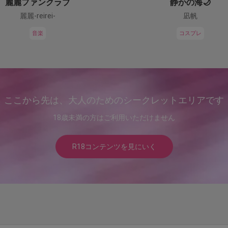
麗麗ファンクラブ
静かの海🌙
麗麗-reirei-
凪帆
音楽
コスプレ
ここから先は、大人のためのシークレットエリアです
18歳未満の方はご利用いただけません
R18コンテンツを見にいく