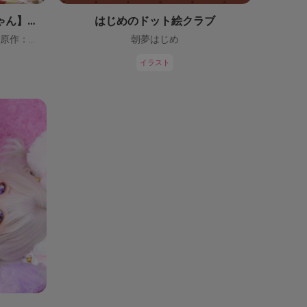
【鬼っ子ハンターついなちゃん】（CV：門脇舞以）プロジェクト！
はじめのドット絵クラブ
ついなちゃん【CV：門脇舞以・原作：大辺璃紗季】
朝夢はじめ
イラスト