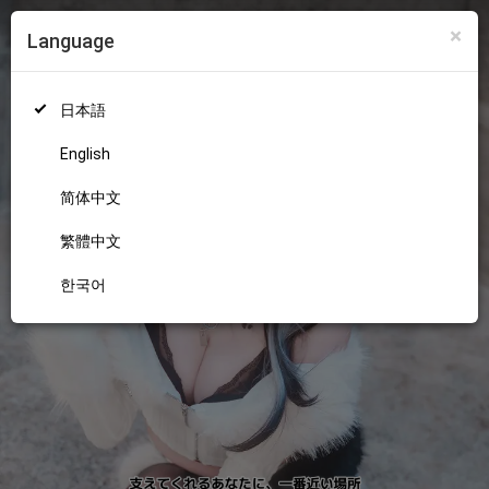
×
Language
ログイン
新規登録
18+
日本語
English
简体中文
繁體中文
한국어