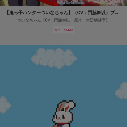
【鬼っ子ハンターついなちゃん】（CV：門脇舞以）プロジェクト！
ついなちゃん【CV：門脇舞以・原作：大辺璃紗季】
音声・ASMR