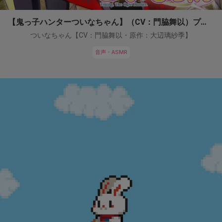
【鬼っ子ハンターついなちゃん】（CV：門脇舞以）プロジェクト！
ついなちゃん【CV：門脇舞以・原作：大辺璃紗季】
音声・ASMR