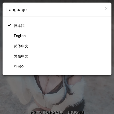
×
Language
ログイン
新規登録
18+
日本語
English
简体中文
繁體中文
한국어