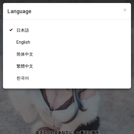
×
Language
ログイン
新規登録
18+
日本語
English
简体中文
繁體中文
한국어