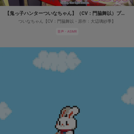
【鬼っ子ハンターついなちゃん】（CV：門脇舞以）プロジェクト！
ついなちゃん【CV：門脇舞以・原作：大辺璃紗季】
音声・ASMR